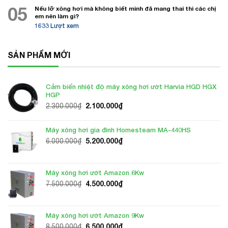
05
Nếu lỡ xông hơi mà không biết mình đã mang thai thì các chị
em nên làm gì?
1633 Lượt xem
SẢN PHẨM MỚI
Cảm biến nhiệt độ máy xông hơi ướt Harvia HGD HGX
HGP
Giá
Giá
2.100.000
₫
2.300.000
₫
gốc
hiện
là:
tại
Máy xông hơi gia đình Homesteam MA-440HS
2.300.000₫.
là:
Giá
Giá
5.200.000
₫
6.000.000
₫
2.100.000₫.
gốc
hiện
là:
tại
6.000.000₫.
là:
Máy xông hơi ướt Amazon 6Kw
5.200.000₫.
Giá
Giá
4.500.000
₫
7.500.000
₫
gốc
hiện
là:
tại
7.500.000₫.
là:
Máy xông hơi ướt Amazon 9Kw
4.500.000₫.
Giá
Giá
6.500.000
₫
8.500.000
₫