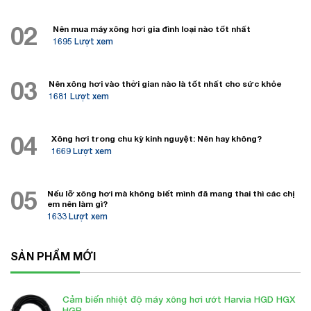
02
Nên mua máy xông hơi gia đình loại nào tốt nhất
1695 Lượt xem
03
Nên xông hơi vào thời gian nào là tốt nhất cho sức khỏe
1681 Lượt xem
04
Xông hơi trong chu kỳ kinh nguyệt: Nên hay không?
1669 Lượt xem
05
Nếu lỡ xông hơi mà không biết mình đã mang thai thì các chị
em nên làm gì?
1633 Lượt xem
SẢN PHẨM MỚI
Cảm biến nhiệt độ máy xông hơi ướt Harvia HGD HGX
HGP