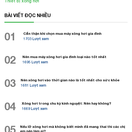
Thiết bị xông hơi
BÀI VIẾT ĐỌC NHIỀU
01
Cẩn thận khi chọn mua máy xông hơi gia đình
1703 Lượt xem
02
Nên mua máy xông hơi gia đình loại nào tốt nhất
1695 Lượt xem
03
Nên xông hơi vào thời gian nào là tốt nhất cho sức khỏe
1681 Lượt xem
04
Xông hơi trong chu kỳ kinh nguyệt: Nên hay không?
1669 Lượt xem
05
Nếu lỡ xông hơi mà không biết mình đã mang thai thì các chị
em nên làm gì?