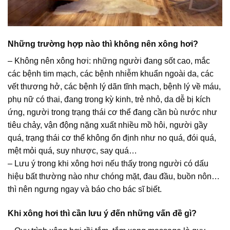
Những trường hợp nào thì không nên xông hơi?
– Không nên xông hơi: những người đang sốt cao, mắc
các bệnh tim mạch, các bệnh nhiễm khuẩn ngoài da, các
vết thương hở, các bệnh lý dãn tĩnh mạch, bệnh lý về máu,
phụ nữ có thai, đang trong kỳ kinh, trẻ nhỏ, da dễ bị kích
ứng, người trong trạng thái cơ thể đang cần bù nước như
tiêu chảy, vận động nặng xuất nhiều mồ hôi, người gầy
quá, trạng thái cơ thể không ổn định như no quá, đói quá,
mệt mỏi quá, suy nhược, say quá…
– Lưu ý trong khi xông hơi nếu thấy trong người có dấu
hiệu bất thường nào như chóng mặt, đau đầu, buồn nôn…
thì nên ngưng ngay và báo cho bác sĩ biết.
Khi xông hơi thì cần lưu ý đến những vấn đề gì?