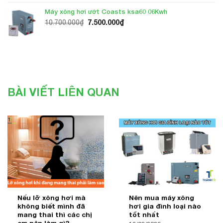
8.500.000₫.
là:
Máy xông hơi ướt Coasts ksa60 06Kwh
6.500.000₫.
Giá
Giá
7.500.000
₫
10.700.000
₫
gốc
hiện
là:
tại
10.700.000₫.
là:
7.500.000₫.
BÀI VIẾT LIÊN QUAN
Nếu lỡ xông hơi mà
Nên mua máy xông
không biết mình đã
hơi gia đình loại nào
mang thai thì các chị
tốt nhất
em nên làm gì?