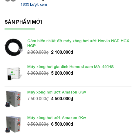
1633 Lượt xem
SẢN PHẨM MỚI
Cảm biến nhiệt độ máy xông hơi ướt Harvia HGD HGX
HGP
Giá
Giá
2.100.000
₫
2.300.000
₫
gốc
hiện
là:
tại
Máy xông hơi gia đình Homesteam MA-440HS
2.300.000₫.
là:
Giá
Giá
5.200.000
₫
6.000.000
₫
2.100.000₫.
gốc
hiện
là:
tại
6.000.000₫.
là:
Máy xông hơi ướt Amazon 6Kw
5.200.000₫.
Giá
Giá
4.500.000
₫
7.500.000
₫
gốc
hiện
là:
tại
7.500.000₫.
là:
Máy xông hơi ướt Amazon 9Kw
4.500.000₫.
Giá
Giá
6.500.000
₫
8.500.000
₫
gốc
hiện
là:
tại