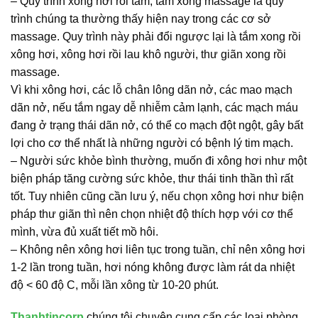
– Quy trình xông hơi rồi tắm, tắm xong massage là quy
trình chúng ta thường thấy hiện nay trong các cơ sở
massage. Quy trình này phải đổi ngược lại là tắm xong rồi
xông hơi, xông hơi rồi lau khô người, thư giãn xong rồi
massage.
Vì khi xông hơi, các lỗ chân lông dãn nở, các mao mạch
dãn nở, nếu tắm ngay dễ nhiễm cảm lạnh, các mạch máu
đang ở trạng thái dãn nở, có thể co mạch đột ngột, gây bất
lợi cho cơ thể nhất là những người có bệnh lý tim mạch.
– Người sức khỏe bình thường, muốn đi xông hơi như một
biện pháp tăng cường sức khỏe, thư thái tinh thần thì rất
tốt. Tuy nhiên cũng cần lưu ý, nếu chọn xông hơi như biện
pháp thư giãn thì nên chọn nhiệt độ thích hợp với cơ thể
mình, vừa đủ xuất tiết mồ hôi.
– Không nên xông hơi liên tục trong tuần, chỉ nên xông hơi
1-2 lần trong tuần, hơi nóng không được làm rát da nhiệt
độ < 60 độ C, mỗi lần xông từ 10-20 phút.
Thanhtincorp
chúng tôi chuyên cung cấp các loại phòng