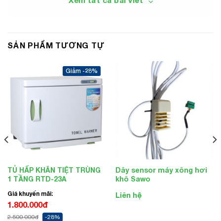
Xem tất cả bài viết
SẢN PHẨM TƯƠNG TỰ
-28%
TỦ HẤP KHĂN TIỆT TRÙNG
Dây sensor máy xông hơi
1 TẦNG RTD-23A
khô Sawo
Giá khuyến mãi:
Liên hệ
1.800.000đ
2.500.000đ
-28%