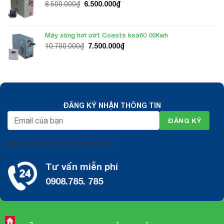
Giá
Giá
6.500.000
₫
8.500.000
₫
gốc
hiện
là:
tại
8.500.000₫.
là:
Máy xông hơi ướt Coasts ksa60 06Kwh
6.500.000₫.
Giá
Giá
7.500.000
₫
10.700.000
₫
gốc
hiện
là:
tại
10.700.000₫.
là:
7.500.000₫.
ĐĂNG KÝ NHẬN THÔNG TIN
[cta_recaptcha* cta_recaptcha]
Tư vấn miễn phí
0908.785. 785