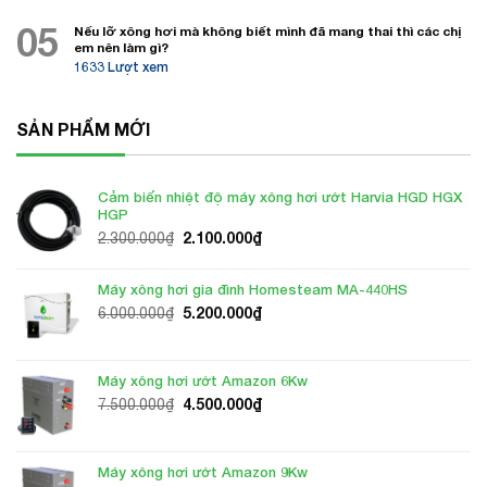
05
Nếu lỡ xông hơi mà không biết mình đã mang thai thì các chị
em nên làm gì?
1633 Lượt xem
SẢN PHẨM MỚI
Cảm biến nhiệt độ máy xông hơi ướt Harvia HGD HGX
HGP
Giá
Giá
2.100.000
₫
2.300.000
₫
gốc
hiện
là:
tại
Máy xông hơi gia đình Homesteam MA-440HS
2.300.000₫.
là:
Giá
Giá
5.200.000
₫
6.000.000
₫
2.100.000₫.
gốc
hiện
là:
tại
6.000.000₫.
là:
Máy xông hơi ướt Amazon 6Kw
5.200.000₫.
Giá
Giá
4.500.000
₫
7.500.000
₫
gốc
hiện
là:
tại
7.500.000₫.
là:
Máy xông hơi ướt Amazon 9Kw
4.500.000₫.