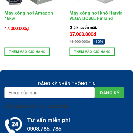
Máy xông hơi Amazon
Máy xông hơi khô Harvia
18kw
VEGA BC60E Finland
Giá khuyến mãi:
17.000.000
₫
37.000.000đ
41.000.000đ
-10%
THÊM VÀO GIỎ HÀNG
THÊM VÀO GIỎ HÀNG
ĐĂNG KÝ NHẬN THÔNG TIN
[cta_recaptcha* cta_recaptcha]
Tư vấn miễn phí
0908.785. 785