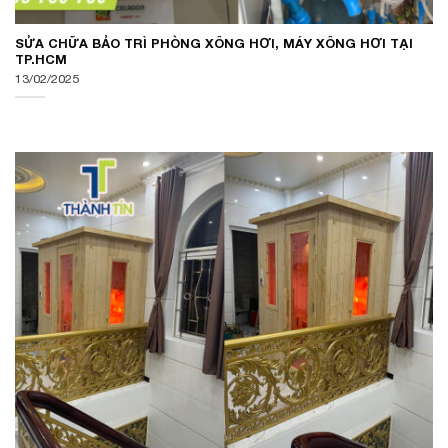
SỬA CHỮA BẢO TRÌ PHÒNG XÔNG HƠI, MÁY XÔNG HƠI TẠI
TP.HCM
13/02/2025