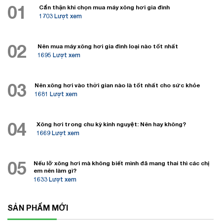
01
Cẩn thận khi chọn mua máy xông hơi gia đình
1703 Lượt xem
02
Nên mua máy xông hơi gia đình loại nào tốt nhất
1695 Lượt xem
03
Nên xông hơi vào thời gian nào là tốt nhất cho sức khỏe
1681 Lượt xem
04
Xông hơi trong chu kỳ kinh nguyệt: Nên hay không?
1669 Lượt xem
05
Nếu lỡ xông hơi mà không biết mình đã mang thai thì các chị
em nên làm gì?
1633 Lượt xem
SẢN PHẨM MỚI