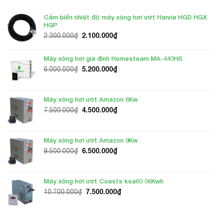
Cảm biến nhiệt độ máy xông hơi ướt Harvia HGD HGX
HGP
Giá
Giá
2.100.000
₫
2.300.000
₫
gốc
hiện
là:
tại
Máy xông hơi gia đình Homesteam MA-440HS
2.300.000₫.
là:
Giá
Giá
5.200.000
₫
6.000.000
₫
2.100.000₫.
gốc
hiện
là:
tại
6.000.000₫.
là:
Máy xông hơi ướt Amazon 6Kw
5.200.000₫.
Giá
Giá
4.500.000
₫
7.500.000
₫
gốc
hiện
là:
tại
7.500.000₫.
là:
Máy xông hơi ướt Amazon 9Kw
4.500.000₫.
Giá
Giá
6.500.000
₫
8.500.000
₫
gốc
hiện
là:
tại
8.500.000₫.
là:
Máy xông hơi ướt Coasts ksa60 06Kwh
6.500.000₫.
Giá
Giá
7.500.000
₫
10.700.000
₫
gốc
hiện
là:
tại
10.700.000₫.
là: