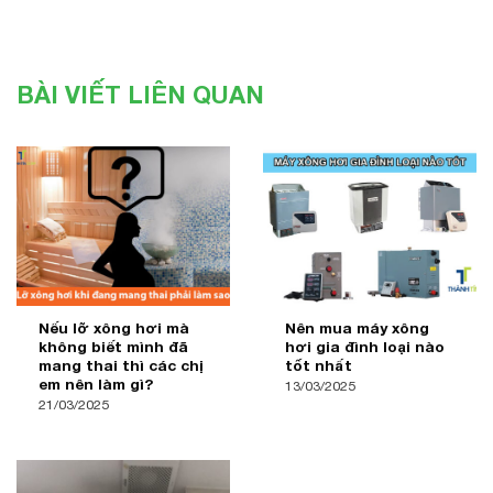
7.500.000₫.
BÀI VIẾT LIÊN QUAN
Nếu lỡ xông hơi mà
Nên mua máy xông
không biết mình đã
hơi gia đình loại nào
mang thai thì các chị
tốt nhất
em nên làm gì?
13/03/2025
21/03/2025