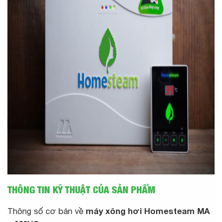
THÔNG TIN KỸ THUẬT CỦA SẢN PHẨM
Thông số cơ bản về
máy xông hơi Homesteam MA