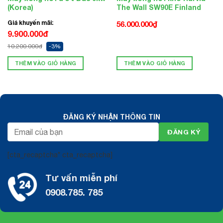
(Korea)
The Wall SW90E Finland
Giá khuyến mãi:
56.000.000
₫
9.900.000đ
10.200.000đ
-3%
THÊM VÀO GIỎ HÀNG
THÊM VÀO GIỎ HÀNG
ĐĂNG KÝ NHẬN THÔNG TIN
[cta_recaptcha* cta_recaptcha]
Tư vấn miễn phí
0908.785. 785