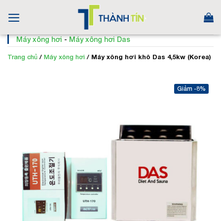
Skip
to
content
Máy xông hơi
-
Máy xông hơi Das
Trang chủ
/
Máy xông hơi
/
Máy xông hơi khô Das 4,5kw (Korea)
-8%