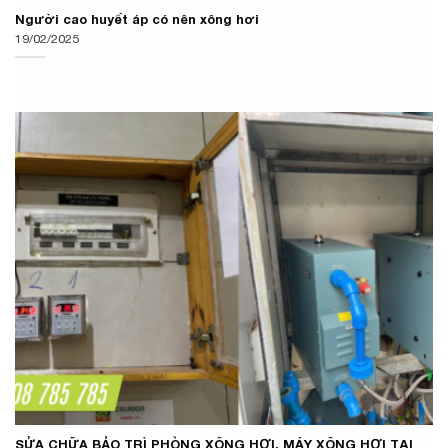
Người cao huyết áp có nên xông hơi
19/02/2025
SỬA CHỮA BẢO TRÌ PHÒNG XÔNG HƠI, MÁY XÔNG HƠI TẠI