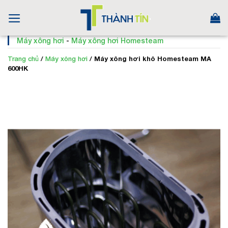
Skip
to
content
Máy xông hơi
-
Máy xông hơi Homesteam
Trang chủ
/
Máy xông hơi
/
Máy xông hơi khô Homesteam MA
600HK