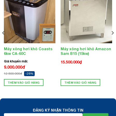
Máy xông hơi khô Coasts
Máy xông hơi khô Amazon
6kw CA-60C
Sam B15 (15kw)
Giá khuyến mãi:
15.500.000
₫
9.000.000đ
12.500.000đ
-28%
THÊM VÀO GIỎ HÀNG
THÊM VÀO GIỎ HÀNG
ĐĂNG KÝ NHẬN THÔNG TIN