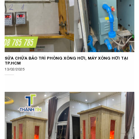
SỬA CHỮA BẢO TRÌ PHÒNG XÔNG HƠI, MÁY XÔNG HƠI TẠI
TP.HCM
13/02/2025