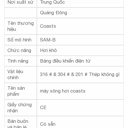
Nơi xuất xứ
Trung Quốc
Quảng Đông
Tên thương
Coasts
hiệu
Số mô hình
SAM-B
Chức năng
Hơi khô
Tính năng
Bảng điều khiển điện tử
Vật liệu
316 # & 304 # & 201 # Thép không gỉ
chính
Tên sản
máy xông hơi coasts
phẩm
Giấy chứng
CE
nhận
Bán buôn
Có sẵn
và bán lẻ