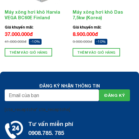
Máy xông hơi khô Harvia
Máy xông hơi khô Das
VEGA BC60E Finland
7,5kw (Korea)
Giá khuyến mãi:
Giá khuyến mãi:
37.000.000đ
8.900.000đ
41.000.000đ
-10%
9.900.000đ
-10%
THÊM VÀO GIỎ HÀNG
THÊM VÀO GIỎ HÀNG
ĐĂNG KÝ NHẬN THÔNG TIN
[cta_recaptcha* cta_recaptcha]
Tư vấn miễn phí
0908.785. 785