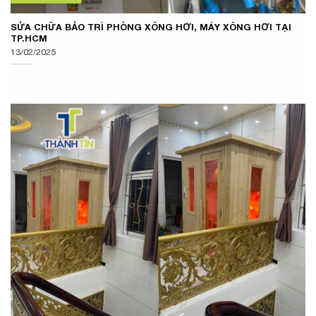
SỬA CHỮA BẢO TRÌ PHÒNG XÔNG HƠI, MÁY XÔNG HƠI TẠI
TP.HCM
13/02/2025