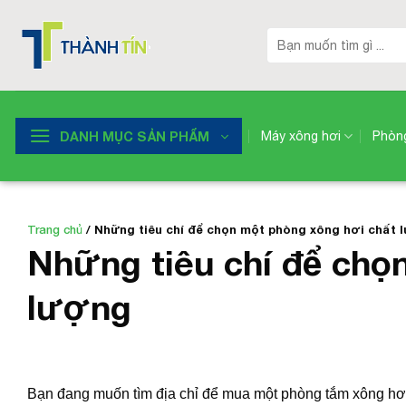
Skip
to
Tìm
kiếm:
content
DANH MỤC SẢN PHẨM
Máy xông hơi
Phòng
Trang chủ
/
Những tiêu chí để chọn một phòng xông hơi chất 
Những tiêu chí để chọ
lượng
Bạn đang muốn tìm địa chỉ để mua một phòng tắm xông hơi 