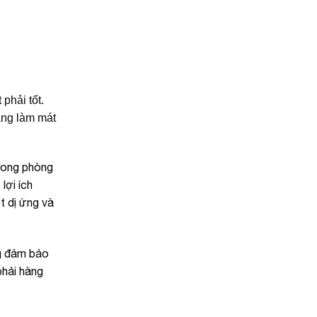
phải tốt.
ăng làm mát
trong phòng
lợi ích
t dị ứng và
g đảm bảo
phải hàng