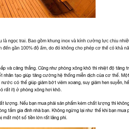
 là ngọc trai. Bao gồm khung inox và kính cường lực chịu nhiệt 
ên đến gần 100% độ ẩm, do đó không cho phép cơ thể có khả n
bắp và căng thẳng. Cũng như phòng xông khô thì nhiệt độ tăng 
t nhân tạo giúp tăng cường hệ thống miễn dịch của cơ thể. Một 
i nước có thể giúp giảm bớt viêm xoang, suy giảm hen suyễn, hế
 rất ít) ở phòng xông hơi khô.
t lượng. Nếu bạn mua phải sản phẩm kém chất lượng thì khôn
òng tắm gia đình nhà bạn. Không ngừng lại như thế khi bạn mua 
 mất một số tiền lớn rất lãng phí.