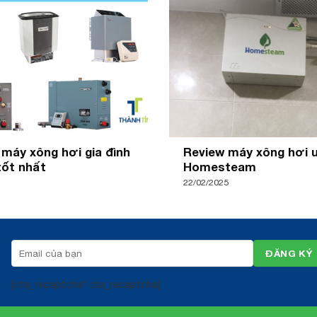
máy xông hơi gia đình
Review máy xông hơi 
tốt nhất
Homesteam
22/02/2025
[cta_recaptcha* cta_recaptcha]