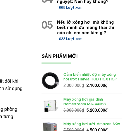
nguyệt: Nên hay không?
1669 Lượt xem
05
Nếu lỡ xông hơi mà không
biết mình đã mang thai thì
các chị em nên làm gì?
1633 Lượt xem
SẢN PHẨM MỚI
Cảm biến nhiệt độ máy xông
hơi ướt Harvia HGD HGX HGP
t đối khi
Giá
Giá
2.100.000
₫
2.300.000
₫
ách sử dụng
gốc
hiện
là:
tại
Máy xông hơi gia đình
2.300.000₫.
là:
Homesteam MA-440HS
2.100.000₫.
ng phòng
Giá
Giá
5.200.000
₫
6.000.000
₫
gốc
hiện
ủa từng
là:
tại
Máy xông hơi ướt Amazon 6Kw
6.000.000₫.
là:
Giá
Giá
4.500.000
₫
7.500.000
₫
5.200.000₫.