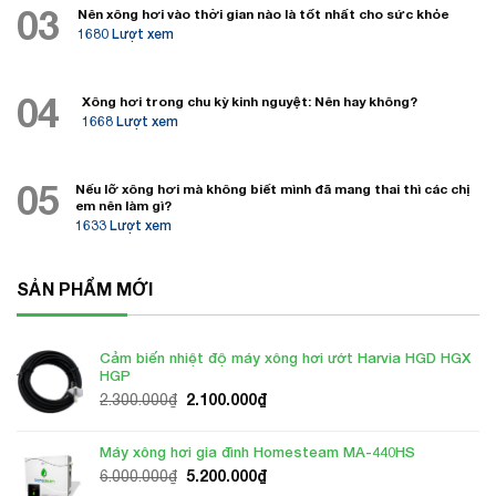
03
Nên xông hơi vào thời gian nào là tốt nhất cho sức khỏe
1680 Lượt xem
04
Xông hơi trong chu kỳ kinh nguyệt: Nên hay không?
1668 Lượt xem
05
Nếu lỡ xông hơi mà không biết mình đã mang thai thì các chị
em nên làm gì?
1633 Lượt xem
SẢN PHẨM MỚI
Cảm biến nhiệt độ máy xông hơi ướt Harvia HGD HGX
HGP
Giá
Giá
2.100.000
₫
2.300.000
₫
gốc
hiện
là:
tại
Máy xông hơi gia đình Homesteam MA-440HS
2.300.000₫.
là:
Giá
Giá
5.200.000
₫
6.000.000
₫
2.100.000₫.
gốc
hiện