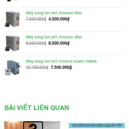
là:
tại
6.000.000₫.
là:
Máy xông hơi ướt Amazon 6Kw
5.200.000₫.
Giá
Giá
4.500.000
₫
7.500.000
₫
gốc
hiện
là:
tại
7.500.000₫.
là:
Máy xông hơi ướt Amazon 9Kw
4.500.000₫.
Giá
Giá
6.500.000
₫
8.500.000
₫
gốc
hiện
là:
tại
8.500.000₫.
là:
Máy xông hơi ướt Coasts ksa60 06Kwh
6.500.000₫.
Giá
Giá
7.500.000
₫
10.700.000
₫
gốc
hiện
là:
tại
10.700.000₫.
là:
7.500.000₫.
BÀI VIẾT LIÊN QUAN