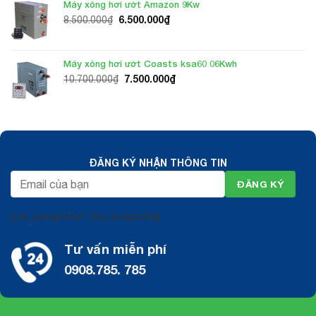
Máy xông hơi ướt Amazon 9Kw
4.500.000₫.
Giá
Giá
6.500.000
₫
8.500.000
₫
gốc
hiện
là:
tại
8.500.000₫.
là:
Máy xông hơi ướt Coasts ksa60 06Kwh
6.500.000₫.
Giá
Giá
7.500.000
₫
10.700.000
₫
gốc
hiện
là:
tại
10.700.000₫.
là:
7.500.000₫.
ĐĂNG KÝ NHẬN THÔNG TIN
[cta_recaptcha* cta_recaptcha]
Tư vấn miễn phí
0908.785. 785