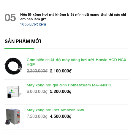
05
Nếu lỡ xông hơi mà không biết mình đã mang thai thì các chị
em nên làm gì?
1633 Lượt xem
SẢN PHẨM MỚI
Cảm biến nhiệt độ máy xông hơi ướt Harvia HGD HGX
HGP
Giá
Giá
2.100.000
₫
2.300.000
₫
gốc
hiện
là:
tại
Máy xông hơi gia đình Homesteam MA-440HS
2.300.000₫.
là:
Giá
Giá
5.200.000
₫
6.000.000
₫
2.100.000₫.
gốc
hiện
là:
tại
6.000.000₫.
là:
Máy xông hơi ướt Amazon 6Kw
5.200.000₫.
Giá
Giá
4.500.000
₫
7.500.000
₫
gốc
hiện
là:
tại
7.500.000₫.
là: